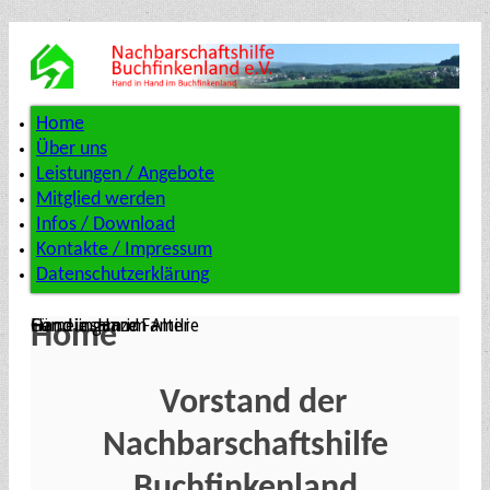
Home
Über uns
Leistungen / Angebote
Mitglied werden
Infos / Download
Kontakte / Impressum
Datenschutzerklärung
Gemeinsam im Alter
Hand in Hand
Für die ganze Familie
Home
Vorstand der
Nachbarschaftshilfe
Buchfinkenland