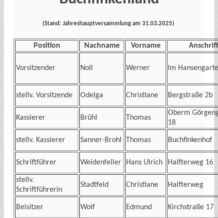
(Stand: Jahreshauptversammlung am 31.03.2025)
Position
Nachname
Vorname
Anschrif
Vorsitzender
Noll
Werner
Im Hansengarte
stellv. Vorsitzende
Odelga
Christiane
Bergstraße 2b
Oberm Görgeng
Kassierer
Brühl
Thomas
18
stellv. Kassierer
Sanner-Brohl
Thomas
Buchfinkenhof
Schriftführer
Weidenfeller
Hans Ulrich
Halfterweg 16
stellv.
Stadtfeld
Christiane
Halfterweg
Schriftführerin
Beisitzer
Wolf
Edmund
Kirchstraße 17