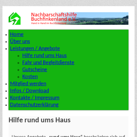
Home
Über uns
Leistungen / Angebote
Hilfe rund ums Haus
Fahr und Begleitdienste
Gutscheine
Kosten
Mitglied werden
Infos / Download
Kontakte / Impressum
Datenschutzerklärung
Hilfe rund ums Haus